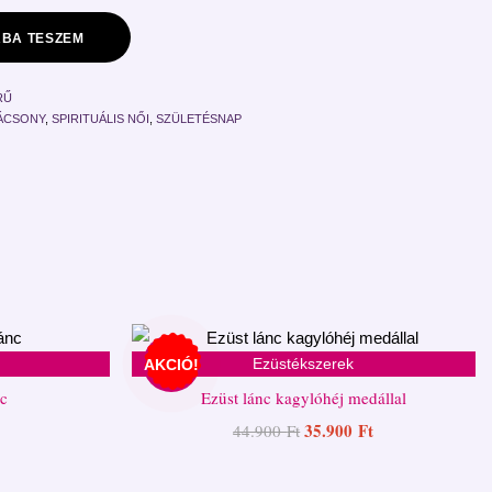
BA TESZEM
RŰ
ÁCSONY
,
SPIRITUÁLIS NŐI
,
SZÜLETÉSNAP
Ezüstékszerek
AKCIÓ!
nc
Ezüst lánc kagylóhéj medállal
35.900
Ft
44.900
Ft