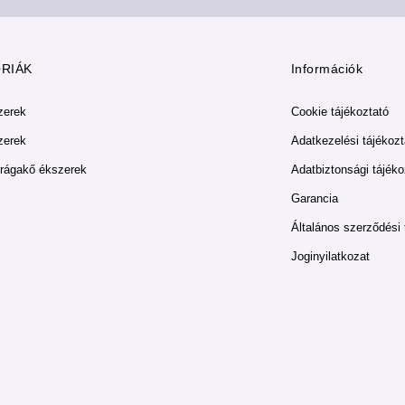
RIÁK
Információk
zerek
Cookie tájékoztató
zerek
Adatkezelési tájékozt
rágakő ékszerek
Adatbiztonsági tájéko
Garancia
Általános szerződési 
Joginyilatkozat
Copyright 2026 Mandala Ékszer