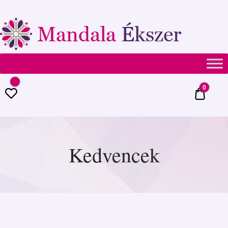
Mandala
Ékszer
0
0 Ft
Kedvencek