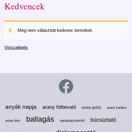
Kedvencek
Még nem választott kedvenc terméket.
Visszalépés
anyák napja
arany fülbevaló
arany gyűrű
arany karlánc
ballagás
búcsúztató
arany lánc
barátság karkötő