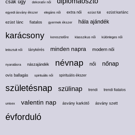
diplomaosztó
csak úgy
dekoratív női
extra női
ezüst karlánc
egyedi ásvány ékszer
elegáns női
ezüst füli
hála ajándék
ezüst lánc
fiatalos
gyermek ékszer
karácsony
keresztelőre
klasszikus női
különleges női
minden napra
modern női
lánykérés
letisztult női
névnap
nőnap
női
nászajándék
nyaralásra
ovis ballagás
spirituális ékszer
spirituális női
születésnap
szülinap
trendi
trendi fiatalos
valentin nap
ásvány karkötő
ásvány szett
unisex
évforduló