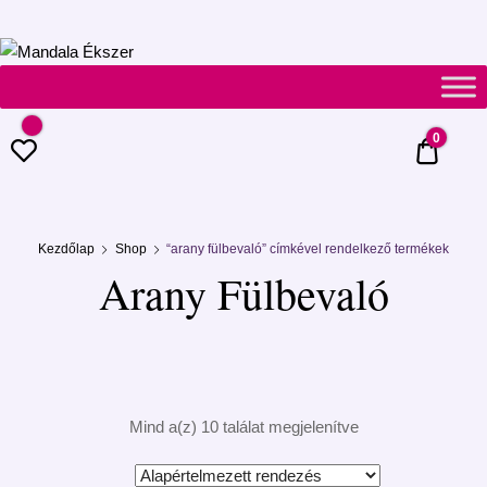
Mandala
Ékszer
0
0 Ft
Kezdőlap
Shop
“arany fülbevaló” címkével rendelkező termékek
Arany Fülbevaló
Mind a(z) 10 találat megjelenítve