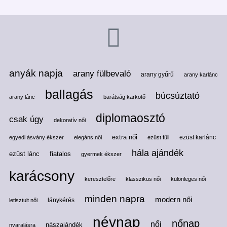
anyák napja
arany fülbevaló
arany gyűrű
arany karlánc
ballagás
búcsúztató
arany lánc
barátság karkötő
diplomaosztó
csak úgy
dekoratív női
extra női
ezüst karlánc
egyedi ásvány ékszer
elegáns női
ezüst füli
hála ajándék
ezüst lánc
fiatalos
gyermek ékszer
karácsony
keresztelőre
klasszikus női
különleges női
minden napra
modern női
lánykérés
letisztult női
névnap
nőnap
női
nászajándék
nyaralásra