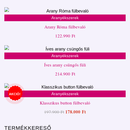
Aranyékszerek
Arany Róma fülbevaló
122.990
Ft
Aranyékszerek
Íves arany csüngős füli
214.900
Ft
Aranyékszerek
AKCIÓ!
Klasszikus button fülbevaló
178.000
Ft
197.900
Ft
TERMÉKKERESŐ