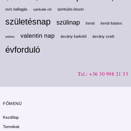
ovis ballagás
spirituális ékszer
spirituális női
születésnap
szülinap
trendi
trendi fiatalos
valentin nap
ásvány karkötő
ásvány szett
unisex
évforduló
Tel.: +36 30 998 21 33
FŐMENÜ
Kezdőlap
Termékek