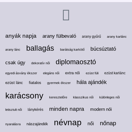
anyák napja
arany fülbevaló
arany gyűrű
arany karlánc
ballagás
búcsúztató
arany lánc
barátság karkötő
diplomaosztó
csak úgy
dekoratív női
extra női
ezüst karlánc
egyedi ásvány ékszer
elegáns női
ezüst füli
hála ajándék
ezüst lánc
fiatalos
gyermek ékszer
karácsony
keresztelőre
klasszikus női
különleges női
minden napra
modern női
lánykérés
letisztult női
névnap
nőnap
női
nászajándék
nyaralásra