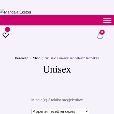
Mandala
Ékszer
0
0 Ft
Kezdőlap
Shop
“unisex” címkével rendelkező termékek
Unisex
Mind a(z) 3 találat megjelenítve