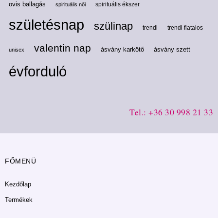
ovis ballagás
spirituális ékszer
spirituális női
születésnap
szülinap
trendi
trendi fiatalos
valentin nap
ásvány karkötő
ásvány szett
unisex
évforduló
Tel.: +36 30 998 21 33
FŐMENÜ
Kezdőlap
Termékek