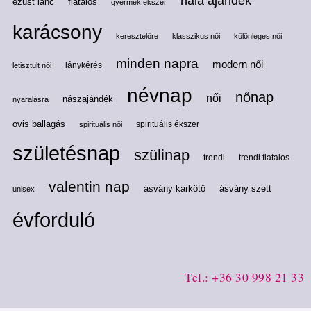
hála ajándék
ezüst lánc
fiatalos
gyermek ékszer
karácsony
keresztelőre
klasszikus női
különleges női
minden napra
modern női
lánykérés
letisztult női
névnap
nőnap
női
nászajándék
nyaralásra
ovis ballagás
spirituális ékszer
spirituális női
születésnap
szülinap
trendi
trendi fiatalos
valentin nap
ásvány karkötő
ásvány szett
unisex
évforduló
Tel.: +36 30 998 21 33