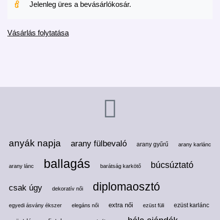
Jelenleg üres a bevásárlókosár.
Vásárlás folytatása
anyák napja
arany fülbevaló
arany gyűrű
arany karlánc
ballagás
búcsúztató
arany lánc
barátság karkötő
diplomaosztó
csak úgy
dekoratív női
extra női
ezüst karlánc
egyedi ásvány ékszer
elegáns női
ezüst füli