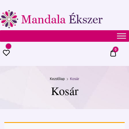
Mandala
Ékszer
0
0 Ft
Kezdőlap
Kosár
Kosár