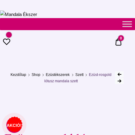
Mandala
Ékszer
0
0 Ft
Kezdőlap
Shop
Ezüstékszerek
Szett
Ezüst-rosgold
lótusz mandala szett
AKCIÓ!