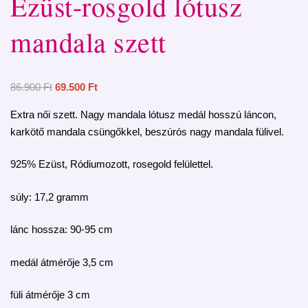
Ezüst-rosgold lótusz
mandala szett
86.900
Ft
69.500
Ft
Extra női szett. Nagy mandala lótusz medál hosszú láncon,
karkötő mandala csüngőkkel, beszúrós nagy mandala fülivel.
925% Ezüst, Ródiumozott, rosegold felülettel.
súly: 17,2 gramm
lánc hossza: 90-95 cm
medál átmérője 3,5 cm
füli átmérője 3 cm