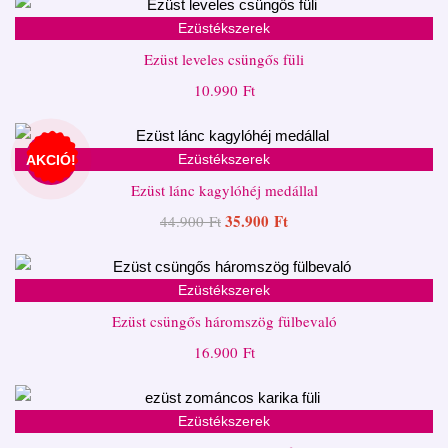
Ezüstékszerek
Ezüst leveles csüngős füli
10.990
Ft
Ezüstékszerek
AKCIÓ!
Ezüst lánc kagylóhéj medállal
35.900
Ft
44.900
Ft
Ezüstékszerek
Ezüst csüngős háromszög fülbevaló
16.900
Ft
Ezüstékszerek