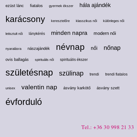
hála ajándék
ezüst lánc
fiatalos
gyermek ékszer
karácsony
keresztelőre
klasszikus női
különleges női
minden napra
modern női
lánykérés
letisztult női
névnap
nőnap
női
nászajándék
nyaralásra
ovis ballagás
spirituális ékszer
spirituális női
születésnap
szülinap
trendi
trendi fiatalos
valentin nap
ásvány karkötő
ásvány szett
unisex
évforduló
Tel.: +36 30 998 21 33