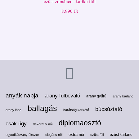
ezüst zománcos karika füli
8.990
Ft
anyák napja
arany fülbevaló
arany gyűrű
arany karlánc
ballagás
búcsúztató
arany lánc
barátság karkötő
diplomaosztó
csak úgy
dekoratív női
extra női
ezüst karlánc
egyedi ásvány ékszer
elegáns női
ezüst füli