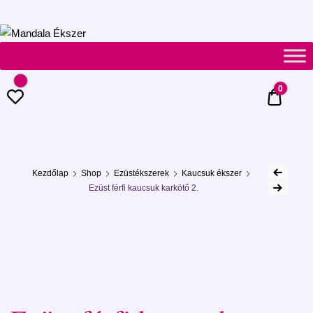
Mandala
Ékszer
0
0 Ft
Kezdőlap
Shop
Ezüstékszerek
Kaucsuk ékszer
Ezüst férfi kaucsuk karkötő 2.