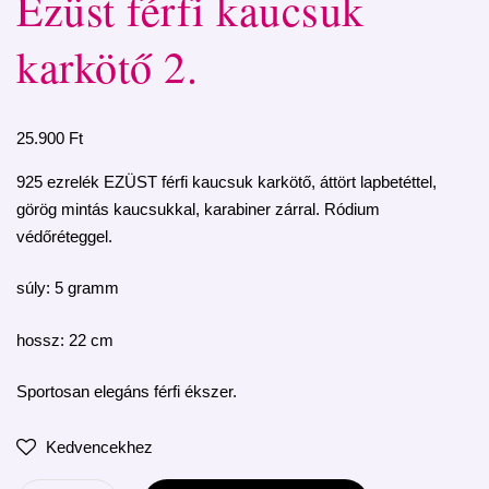
Ezüst férfi kaucsuk
karkötő 2.
25.900
Ft
925 ezrelék EZÜST férfi kaucsuk karkötő, áttört lapbetéttel,
görög mintás kaucsukkal, karabiner zárral. Ródium
védőréteggel.
súly: 5 gramm
hossz: 22 cm
Sportosan elegáns férfi ékszer.
Kedvencekhez