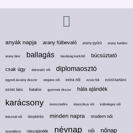
anyák napja
arany fülbevaló
arany gyűrű
arany karlánc
ballagás
búcsúztató
arany lánc
barátság karkötő
diplomaosztó
csak úgy
dekoratív női
extra női
ezüst karlánc
egyedi ásvány ékszer
elegáns női
ezüst füli
hála ajándék
ezüst lánc
fiatalos
gyermek ékszer
karácsony
keresztelőre
klasszikus női
különleges női
minden napra
modern női
lánykérés
letisztult női
névnap
nőnap
női
nászajándék
nyaralásra