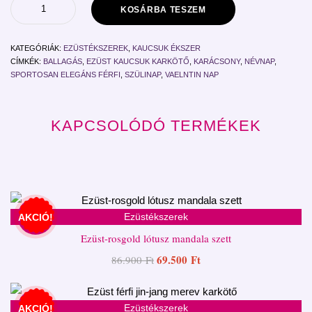
KOSÁRBA TESZEM
KATEGÓRIÁK:
EZÜSTÉKSZEREK
,
KAUCSUK ÉKSZER
CÍMKÉK:
BALLAGÁS
,
EZÜST KAUCSUK KARKÖTŐ
,
KARÁCSONY
,
NÉVNAP
,
SPORTOSAN ELEGÁNS FÉRFI
,
SZÜLINAP
,
VAELNTIN NAP
KAPCSOLÓDÓ TERMÉKEK
Ezüstékszerek
AKCIÓ!
Ezüst-rosgold lótusz mandala szett
69.500
Ft
86.900
Ft
Ezüstékszerek
AKCIÓ!