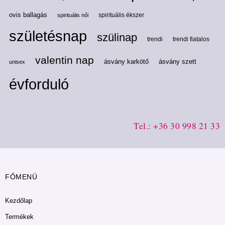
ovis ballagás
spirituális ékszer
spirituális női
születésnap
szülinap
trendi
trendi fiatalos
valentin nap
ásvány karkötő
ásvány szett
unisex
évforduló
Tel.: +36 30 998 21 33
FŐMENÜ
Kezdőlap
Termékek