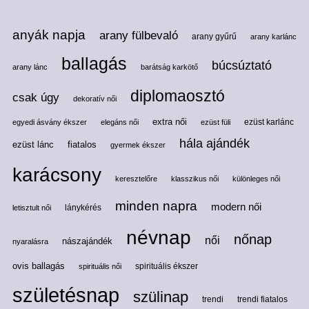
anyák napja
arany fülbevaló
arany gyűrű
arany karlánc
ballagás
búcsúztató
arany lánc
barátság karkötő
diplomaosztó
csak úgy
dekoratív női
extra női
ezüst karlánc
egyedi ásvány ékszer
elegáns női
ezüst füli
hála ajándék
ezüst lánc
fiatalos
gyermek ékszer
karácsony
keresztelőre
klasszikus női
különleges női
minden napra
modern női
lánykérés
letisztult női
névnap
nőnap
női
nászajándék
nyaralásra
ovis ballagás
spirituális ékszer
spirituális női
születésnap
szülinap
trendi
trendi fiatalos