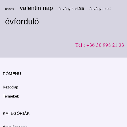
valentin nap
ásvány karkötő
ásvány szett
unisex
évforduló
Tel.: +36 30 998 21 33
FŐMENÜ
Kezdőlap
Termékek
KATEGÓRIÁK
Aranyékszerek