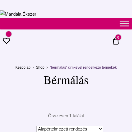
Mandala
Ékszer
0
0 Ft
Kezdőlap
Shop
“bérmálás” címkével rendelkező termékek
Bérmálás
Összesen 1 találat