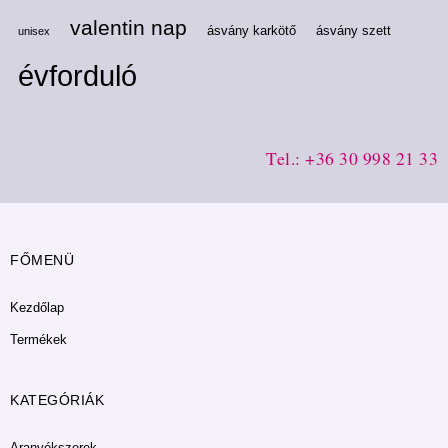
valentin nap
ásvány karkötő
ásvány szett
unisex
évforduló
Tel.: +36 30 998 21 33
FŐMENÜ
Kezdőlap
Termékek
KATEGÓRIÁK
Aranyékszerek