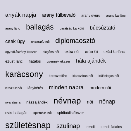
anyák napja
arany fülbevaló
arany gyűrű
arany karlánc
ballagás
búcsúztató
arany lánc
barátság karkötő
diplomaosztó
csak úgy
dekoratív női
extra női
ezüst karlánc
egyedi ásvány ékszer
elegáns női
ezüst füli
hála ajándék
ezüst lánc
fiatalos
gyermek ékszer
karácsony
keresztelőre
klasszikus női
különleges női
minden napra
modern női
lánykérés
letisztult női
névnap
nőnap
női
nászajándék
nyaralásra
ovis ballagás
spirituális ékszer
spirituális női
születésnap
szülinap
trendi
trendi fiatalos