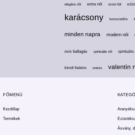
extra női
ezüs
elegáns női
ezüst füli
karácsony
keresztelőre
minden napra
modern női
ovis ballagás
spirituális
spirituális női
valentin 
trendi fiatalos
unisex
FŐMENÜ
KATEGÓ
Kezdőlap
Aranyéks
Termékek
Ezüstéks
Ásvány, d