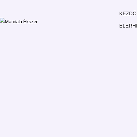
Mandala
KEZDŐ
Ékszer
ELÉRH