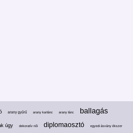
ballagás
ó
arany gyűrű
arany karlánc
arany lánc
diplomaosztó
ak úgy
dekoratív női
egyedi ásvány ékszer