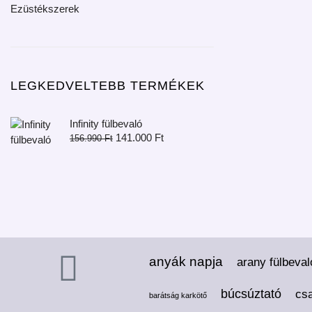
Ezüstékszerek
LEGKEDVELTEBB TERMÉKEK
Infinity fülbevaló
141.000
Ft
156.990
Ft
anyák napja
arany fülbeval
búcsúztató
cs
barátság karkötő