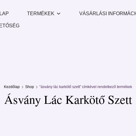
LAP
TERMÉKEK
VÁSÁRLÁSI INFORMÁC
ETŐSÉG
Kezdőlap
Shop
“ásvány lác karkötő szett” címkével rendelkező termékek
Ásvány Lác Karkötő Szett