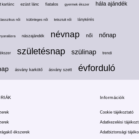
hála ajándék
ezüst lánc
fiatalos
t karlánc
gyermek ékszer
lánykérés
klasszikus női
különleges női
letisztult női
névnap
nőnap
női
nászajándék
nyaralásra
születésnap
szülinap
 ékszer
trendi
évforduló
nap
ásvány karkötő
ásvány szett
RIÁK
Információk
zerek
Cookie tájékoztató
zerek
Adatkezelési tájékozt
rágakő ékszerek
Adatbiztonsági tájéko