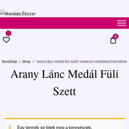
Mandala
Ékszer
0
0 Ft
Kezdőlap
Shop
“arany lánc medál füli szett” címkével rendelkező termékek
Arany Lánc Medál Füli
Szett
Egy termék se felelt meg a keresésnek.