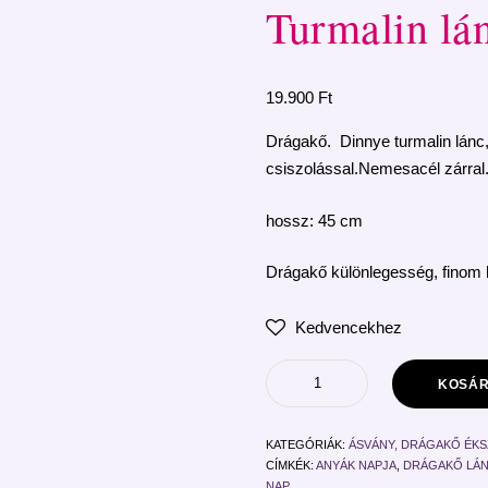
Turmalin lá
19.900
Ft
Drágakő. Dinnye turmalin lánc, 
csiszolással.Nemesacél zárral
hossz: 45 cm
Drágakő különlegesség, finom 
Kedvencekhez
KOSÁR
KATEGÓRIÁK:
ÁSVÁNY, DRÁGAKŐ ÉK
CÍMKÉK:
ANYÁK NAPJA
,
DRÁGAKŐ LÁ
NAP