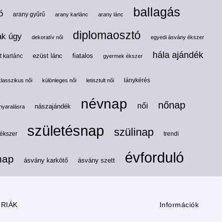
ballagás
ó
arany gyűrű
arany karlánc
arany lánc
diplomaosztó
ak úgy
dekoratív női
egyedi ásvány ékszer
hála ajándék
ezüst lánc
fiatalos
t karlánc
gyermek ékszer
lánykérés
klasszikus női
különleges női
letisztult női
névnap
nőnap
női
nászajándék
nyaralásra
születésnap
szülinap
 ékszer
trendi
évforduló
nap
ásvány karkötő
ásvány szett
RIÁK
Információk