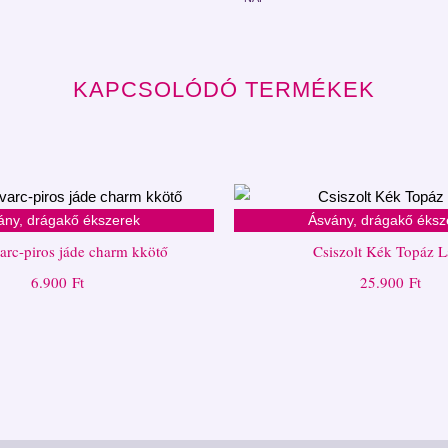
KAPCSOLÓDÓ TERMÉKEK
ány, drágakő ékszerek
Ásvány, drágakő éksz
arc-piros jáde charm kkötő
Csiszolt Kék Topáz 
6.900
Ft
25.900
Ft