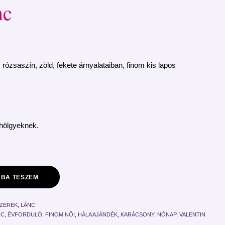
nc
rózsaszín, zöld, fekete árnyalataiban, finom kis lapos
.
hölgyeknek.
BA TESZEM
SZEREK
,
LÁNC
NC
,
ÉVFORDULÓ
,
FINOM NŐI
,
HÁLA AJÁNDÉK
,
KARÁCSONY
,
NŐNAP
,
VALENTIN