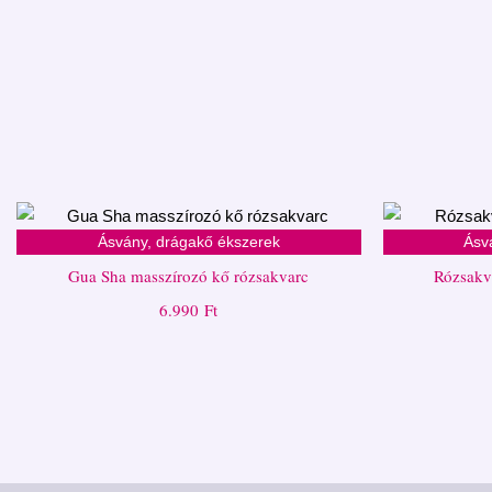
Ásvány, drágakő ékszerek
Ásv
Gua Sha masszírozó kő rózsakvarc
Rózsakv
6.990
Ft