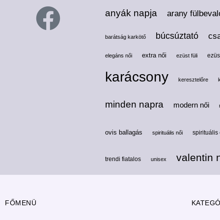
anyák napja
arany fülbeval
búcsúztató
cs
barátság karkötő
extra női
ezüs
elegáns női
ezüst füli
karácsony
keresztelőre
minden napra
modern női
ovis ballagás
spirituális
spirituális női
valentin 
trendi fiatalos
unisex
FŐMENÜ
KATEGÓ