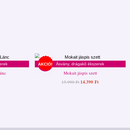
erek
Ásvány, drágakő ékszerek
AKCIÓ!
Lánc
Mokait jáspis szett
14.390
Ft
15.990
Ft