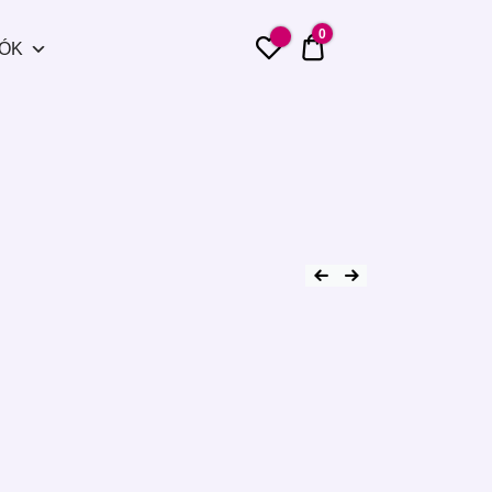
0
0 Ft
IÓK