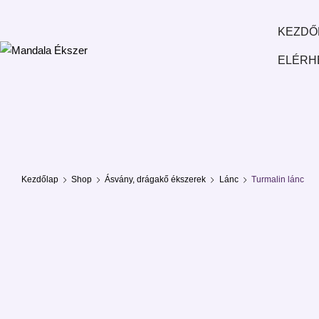
Mandala
KEZDŐ
Ékszer
ELÉRH
Kezdőlap
Shop
Ásvány, drágakő ékszerek
Lánc
Turmalin lánc