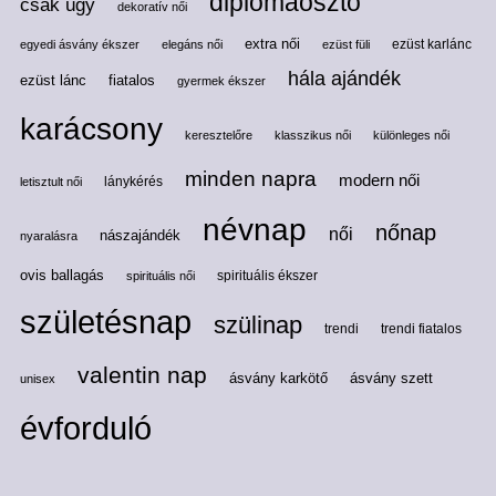
diplomaosztó
csak úgy
dekoratív női
extra női
ezüst karlánc
egyedi ásvány ékszer
elegáns női
ezüst füli
hála ajándék
ezüst lánc
fiatalos
gyermek ékszer
karácsony
keresztelőre
klasszikus női
különleges női
minden napra
modern női
lánykérés
letisztult női
névnap
nőnap
női
nászajándék
nyaralásra
ovis ballagás
spirituális ékszer
spirituális női
születésnap
szülinap
trendi
trendi fiatalos
valentin nap
ásvány karkötő
ásvány szett
unisex
évforduló