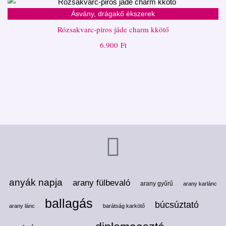
Ásvány, drágakő ékszerek
Rózsakvarc-piros jáde charm kkötő
6.900
Ft
anyák napja
arany fülbevaló
arany gyűrű
arany karlánc
ballagás
búcsúztató
arany lánc
barátság karkötő