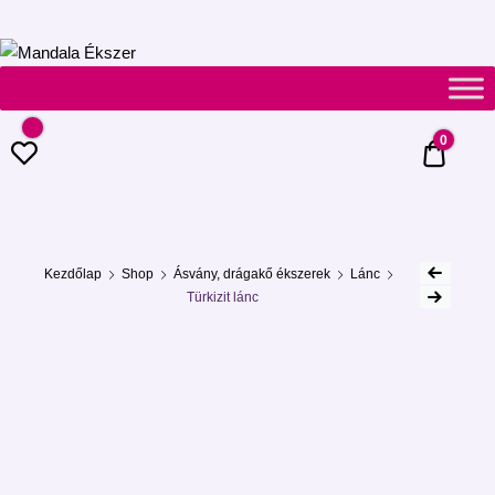
Mandala
Ékszer
0
0 Ft
Kezdőlap
Shop
Ásvány, drágakő ékszerek
Lánc
Türkizit lánc