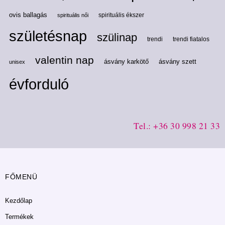
ovis ballagás
spirituális ékszer
spirituális női
születésnap
szülinap
trendi
trendi fiatalos
valentin nap
ásvány karkötő
ásvány szett
unisex
évforduló
Tel.: +36 30 998 21 33
FŐMENÜ
Kezdőlap
Termékek