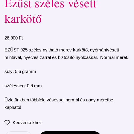
Ezüst széles vésett
karkötő
26.900
Ft
EZÜST 925 széles nyitható merev karkötő, gyémántvésett
mintával, nyelves zárral és biztosító nyolcassal. Normál méret.
súly: 5,6 gramm
szélesség: 0,9 mm
Üzletünkben többféle véséssel normál és nagy méretbe
kapható!
Kedvencekhez