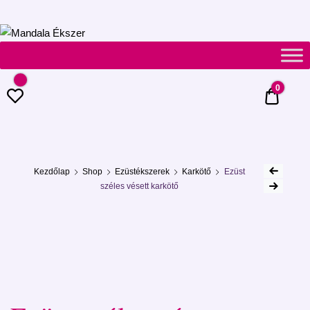
Mandala
Ékszer
0
0 Ft
Kezdőlap
Shop
Ezüstékszerek
Karkötő
Ezüst
széles vésett karkötő