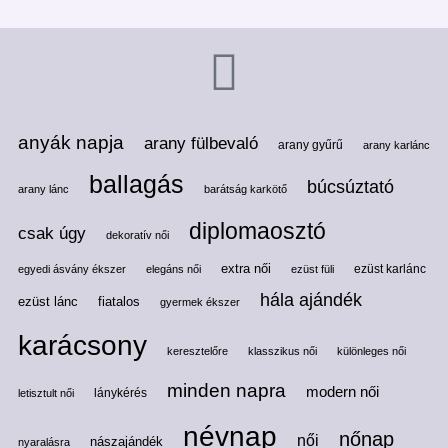
anyák napja
arany fülbevaló
arany gyűrű
arany karlánc
ballagás
búcsúztató
arany lánc
barátság karkötő
diplomaosztó
csak úgy
dekoratív női
extra női
ezüst karlánc
egyedi ásvány ékszer
elegáns női
ezüst füli
hála ajándék
ezüst lánc
fiatalos
gyermek ékszer
karácsony
keresztelőre
klasszikus női
különleges női
minden napra
modern női
lánykérés
letisztult női
névnap
nőnap
női
nászajándék
nyaralásra