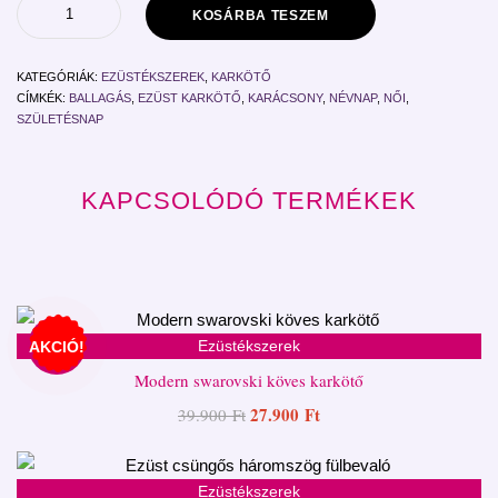
KOSÁRBA TESZEM
KATEGÓRIÁK:
EZÜSTÉKSZEREK
,
KARKÖTŐ
CÍMKÉK:
BALLAGÁS
,
EZÜST KARKÖTŐ
,
KARÁCSONY
,
NÉVNAP
,
NŐI
,
SZÜLETÉSNAP
KAPCSOLÓDÓ TERMÉKEK
Ezüstékszerek
AKCIÓ!
Modern swarovski köves karkötő
27.900
Ft
39.900
Ft
Ezüstékszerek