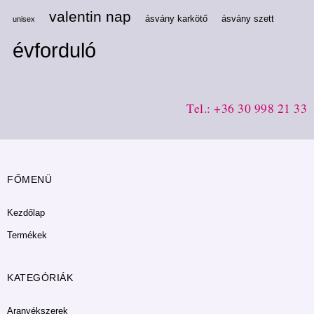
valentin nap
ásvány karkötő
ásvány szett
unisex
évforduló
Tel.: +36 30 998 21 33
FŐMENÜ
Kezdőlap
Termékek
KATEGÓRIÁK
Aranyékszerek