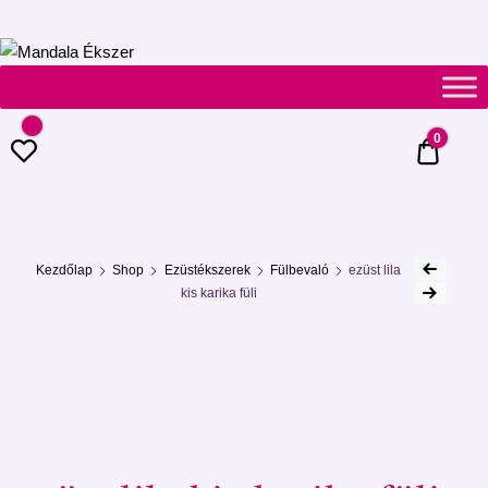
Mandala
Ékszer
0
0 Ft
Kezdőlap
Shop
Ezüstékszerek
Fülbevaló
ezüst lila
kis karika füli