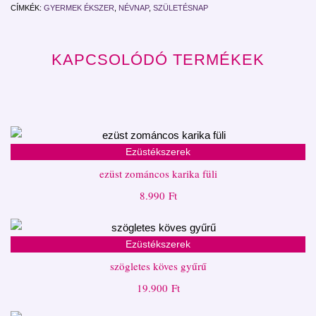
CÍMKÉK:
GYERMEK ÉKSZER
,
NÉVNAP
,
SZÜLETÉSNAP
KAPCSOLÓDÓ TERMÉKEK
Ezüstékszerek
ezüst zománcos karika füli
8.990
Ft
Ezüstékszerek
szögletes köves gyűrű
19.900
Ft