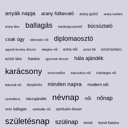
anyák napja
arany fülbevaló
arany gyűrű
arany karlánc
ballagás
búcsúztató
arany lánc
barátság karkötő
diplomaosztó
csak úgy
dekoratív női
extra női
ezüst karlánc
egyedi ásvány ékszer
elegáns női
ezüst füli
hála ajándék
ezüst lánc
fiatalos
gyermek ékszer
karácsony
keresztelőre
klasszikus női
különleges női
minden napra
modern női
lánykérés
letisztult női
névnap
nőnap
női
nászajándék
nyaralásra
ovis ballagás
spirituális ékszer
spirituális női
születésnap
szülinap
trendi
trendi fiatalos