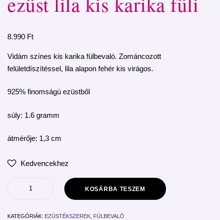
ezüst lila kis karika füli
8.990
Ft
Vidám színes kis karika fülbevaló. Zománcozott
felületdíszítéssel, lila alapon fehér kis virágos.
925% finomságú ezüstből
súly: 1.6 gramm
átmérője: 1,3 cm
Kedvencekhez
KOSÁRBA TESZEM
KATEGÓRIÁK:
EZÜSTÉKSZEREK
,
FÜLBEVALÓ