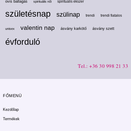
ovis ballagás
spirituális ékszer
spirituális női
születésnap
szülinap
trendi
trendi fiatalos
valentin nap
ásvány karkötő
ásvány szett
unisex
évforduló
Tel.: +36 30 998 21 33
FŐMENÜ
Kezdőlap
Termékek