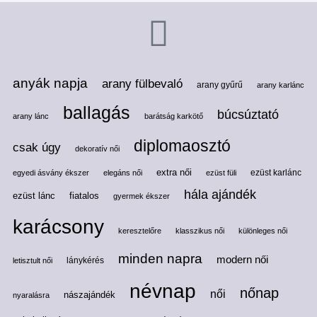
anyák napja
arany fülbevaló
arany gyűrű
arany karlánc
ballagás
búcsúztató
arany lánc
barátság karkötő
diplomaosztó
csak úgy
dekoratív női
extra női
ezüst karlánc
egyedi ásvány ékszer
elegáns női
ezüst füli
hála ajándék
ezüst lánc
fiatalos
gyermek ékszer
karácsony
keresztelőre
klasszikus női
különleges női
minden napra
modern női
lánykérés
letisztult női
névnap
nőnap
női
nászajándék
nyaralásra