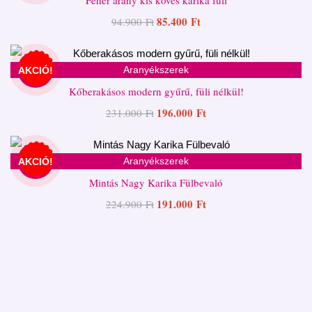
85.400
Ft
94.900
Ft
Aranyékszerek
AKCIÓ!
Kőberakásos modern gyűrű, füli nélkül!
196.000
Ft
231.000
Ft
Aranyékszerek
AKCIÓ!
Mintás Nagy Karika Fülbevaló
191.000
Ft
224.900
Ft