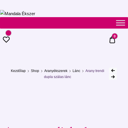
Mandala
Ékszer
0
0 Ft
Kezdőlap
Shop
Aranyékszerek
Lánc
Arany trendi
dupla szálas lánc