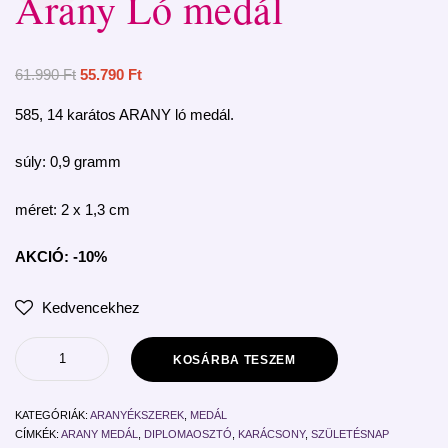
Arany Ló medál
61.990
Ft
55.790
Ft
585, 14 karátos ARANY ló medál.
súly: 0,9 gramm
méret: 2 x 1,3 cm
AKCIÓ: -10%
Kedvencekhez
KOSÁRBA TESZEM
KATEGÓRIÁK:
ARANYÉKSZEREK
,
MEDÁL
CÍMKÉK:
ARANY MEDÁL
,
DIPLOMAOSZTÓ
,
KARÁCSONY
,
SZÜLETÉSNAP