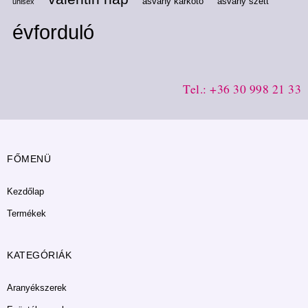
ásvány karkötő
ásvány szett
unisex
évforduló
Tel.: +36 30 998 21 33
FŐMENÜ
Kezdőlap
Termékek
KATEGÓRIÁK
Aranyékszerek