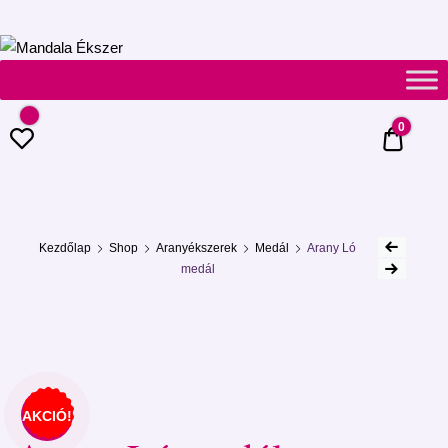
Mandala
Ékszer
0
0 Ft
Kezdőlap
Shop
Aranyékszerek
Medál
Arany Ló
medál
AKCIÓ!