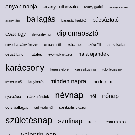
anyák napja
arany fülbevaló
arany gyűrű
arany karlánc
ballagás
búcsúztató
arany lánc
barátság karkötő
diplomaosztó
csak úgy
dekoratív női
extra női
ezüst karlánc
egyedi ásvány ékszer
elegáns női
ezüst füli
hála ajándék
ezüst lánc
fiatalos
gyermek ékszer
karácsony
keresztelőre
klasszikus női
különleges női
minden napra
modern női
lánykérés
letisztult női
névnap
nőnap
női
nászajándék
nyaralásra
ovis ballagás
spirituális ékszer
spirituális női
születésnap
szülinap
trendi
trendi fiatalos
valentin nap