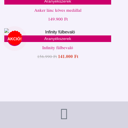
Aranyékszerek
Anker lánc köves medállal
149.900
Ft
Aranyékszerek
AKCIÓ!
Infinity fülbevaló
141.000
Ft
156.990
Ft